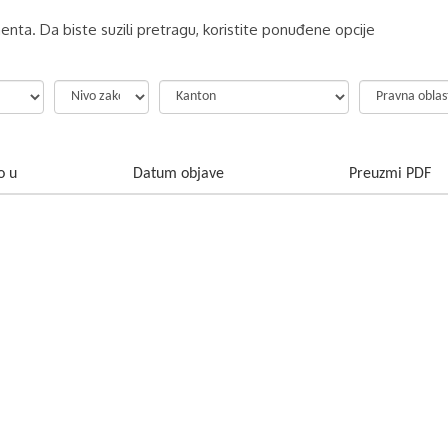
nta. Da biste suzili pretragu, koristite ponuđene opcije
o u
Datum objave
Preuzmi PDF