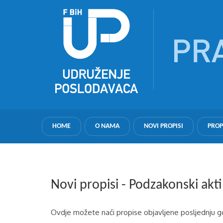
HOME
O NAMA
NOVI PROPISI
PROP
Novi propisi - Podzakonski akt
Ovdje možete naći propise objavljene posljednju 