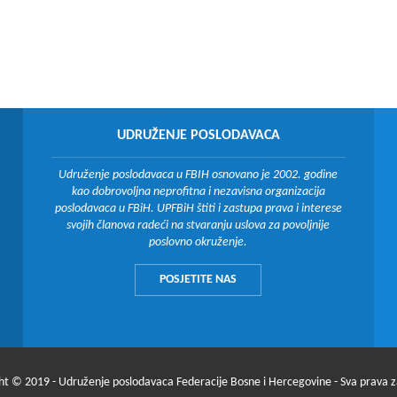
UDRUŽENJE POSLODAVACA
Udruženje poslodavaca u FBIH osnovano je 2002. godine
kao dobrovoljna neprofitna i nezavisna organizacija
poslodavaca u FBiH. UPFBiH štiti i zastupa prava i interese
svojih članova radeći na stvaranju uslova za povoljnije
poslovno okruženje.
POSJETITE NAS
ht © 2019 - Udruženje poslodavaca Federacije Bosne i Hercegovine - Sva prava 