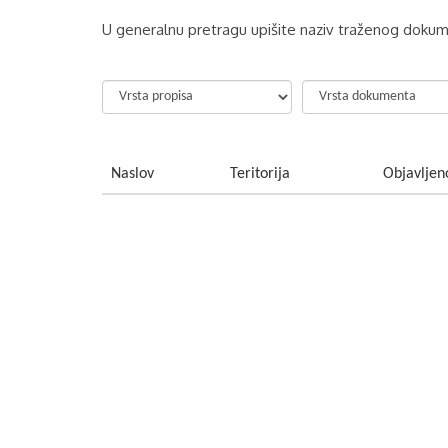
U generalnu pretragu upišite naziv traženog dokume
Naslov
Teritorija
Objavljen