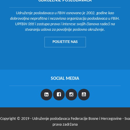
UDRUŽENJE POSLODAVACA
Udruženje poslodavaca u FBIH osnovano je 2002. godine kao
dobrovoljna neprofitna i nezavisna organizacija poslodavaca u FBiH.
UPFBiH štiti i zastupa prava i interese svojih članova radeći na
stvaranju uslova za povoljnije poslovno okruženje.
POSJETITE NAS
SOCIAL MEDIA
Copyright © 2019 - Udruženje poslodavaca Federacije Bosne i Hercegovine - Sva
prava zadržana