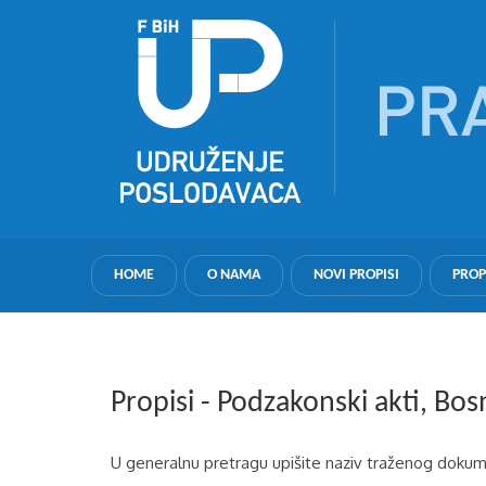
HOME
O NAMA
NOVI PROPISI
PROP
Propisi - Podzakonski akti, Bo
U generalnu pretragu upišite naziv traženog dokume