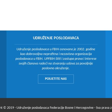
UDRUŽENJE POSLODAVACA
Udruženje poslodavaca u FBIH osnovano je 2002. godine
kao dobrovoljna neprofitna i nezavisna organizacija
poslodavaca u FBiH. UPFBiH štiti i zastupa prava i interese
svojih članova radeći na stvaranju uslova za povoljnije
poslovno okruženje.
POSJETITE NAS
ht © 2019 - Udruženje poslodavaca Federacije Bosne i Hercegovine - Sva prava 