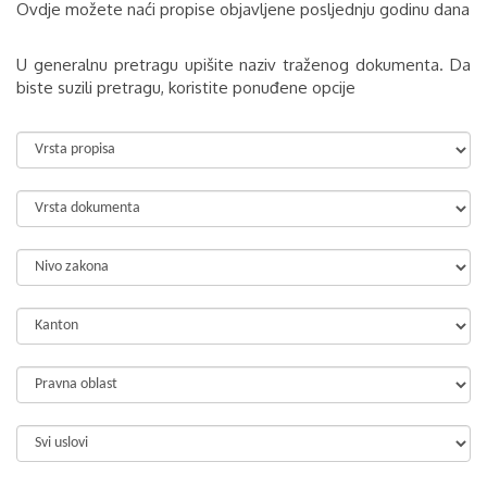
Ovdje možete naći propise objavljene posljednju godinu dana
U generalnu pretragu upišite naziv traženog dokumenta. Da
biste suzili pretragu, koristite ponuđene opcije