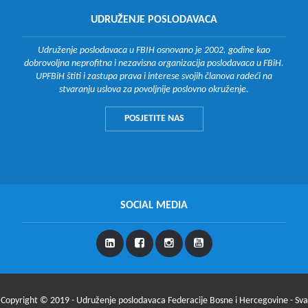
UDRUŽENJE POSLODAVACA
Udruženje poslodavaca u FBIH osnovano je 2002. godine kao
dobrovoljna neprofitna i nezavisna organizacija poslodavaca u FBiH.
UPFBiH štiti i zastupa prava i interese svojih članova radeći na
stvaranju uslova za povoljnije poslovno okruženje.
POSJETITE NAS
SOCIAL MEDIA
Copyright © 2019 - Udruženje poslodavaca Federacije Bosne i Hercegovine - Sva