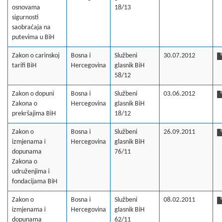
osnovama
18/13
sigurnosti
saobraćaja na
putevima u BiH
Zakon o carinskoj
Bosna i
Službeni
30.07.2012
tarifi BiH
Hercegovina
glasnik BiH
58/12
Zakon o dopuni
Bosna i
Službeni
03.06.2012
Zakona o
Hercegovina
glasnik BiH
prekršajima BiH
18/12
Zakon o
Bosna i
Službeni
26.09.2011
izmjenama i
Hercegovina
glasnik BiH
dopunama
76/11
Zakona o
udruženjima i
fondacijama BiH
Zakon o
Bosna i
Službeni
08.02.2011
izmjenama i
Hercegovina
glasnik BiH
dopunama
62/11