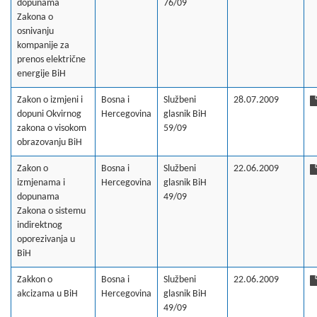
dopunama
76/09
Zakona o
osnivanju
kompanije za
prenos električne
energije BiH
Zakon o izmjeni i
Bosna i
Službeni
28.07.2009
dopuni Okvirnog
Hercegovina
glasnik BiH
zakona o visokom
59/09
obrazovanju BiH
Zakon o
Bosna i
Službeni
22.06.2009
izmjenama i
Hercegovina
glasnik BiH
dopunama
49/09
Zakona o sistemu
indirektnog
oporezivanja u
BiH
Zakkon o
Bosna i
Službeni
22.06.2009
akcizama u BiH
Hercegovina
glasnik BiH
49/09