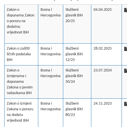
Zakon o
Bosna i
Službeni
04.04.2025
dopunama Zakon
Hercegovina
glasnik BiH
o porezu na
20/25
dodatnu
vrijednost BiH
Zakon o zaštiti
Bosna i
Službeni
28.02.2025
ličnih podataka
Hercegovina
glasnik BiH
BiH
12/25
Zakon o
Bosna i
Službeni
23.07.2024
izmjenama i
Hercegovina
glasnik BiH
dopunama
50/24
Zakona o javnim
nabavkama BiH
Zakon o izmjeni
Bosna i
Službeni
24.11.2023
Zakona o porezu
Hercegovina
glasnik BiH
na dodatu
80/23
vrijednost BiH