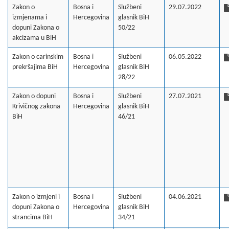
Zakon o
Bosna i
Službeni
29.07.2022
izmjenama i
Hercegovina
glasnik BiH
dopuni Zakona o
50/22
akcizama u BiH
Zakon o carinskim
Bosna i
Službeni
06.05.2022
prekršajima BiH
Hercegovina
glasnik BiH
28/22
Zakon o dopuni
Bosna i
Službeni
27.07.2021
Krivičnog zakona
Hercegovina
glasnik BiH
BiH
46/21
Zakon o izmjeni i
Bosna i
Službeni
04.06.2021
dopuni Zakona o
Hercegovina
glasnik BiH
strancima BiH
34/21