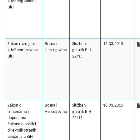
krivičnog zakona
BiH
Zakon o izmjeni
Bosna i
Službeni
16.03.2015
krivičnom zakona
Hercegovina
glasnik BiH
BiH
22/15
Zakon o
Bosna i
Službeni
16.03.2015
izmjenama i
Hercegovina
glasnik BiH
dopunama
22/15
Zakona o politici
direktnih stranih
ulaganja u BiH