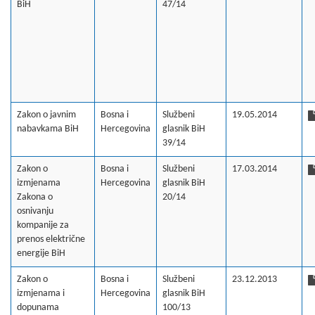
BiH
47/14
Zakon o javnim
Bosna i
Službeni
19.05.2014
nabavkama BiH
Hercegovina
glasnik BiH
39/14
Zakon o
Bosna i
Službeni
17.03.2014
izmjenama
Hercegovina
glasnik BiH
Zakona o
20/14
osnivanju
kompanije za
prenos električne
energije BiH
Zakon o
Bosna i
Službeni
23.12.2013
izmjenama i
Hercegovina
glasnik BiH
dopunama
100/13