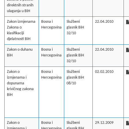
direktnih stranih
ulaganja u BiH
Zakon izmjenama
Bosna i
Službeni
22.04.2010
Zakona o
Hercegovina
glasnik BiH
klasifikaciji
32/10
djelatnosti BiH
Zakon o duhanu
Bosna i
Službeni
22.04.2010
BiH
Hercegovina
glasnik BiH
32/10
Zakon o
Bosna i
Službeni
02.02.2010
izmjenama i
Hercegovina
glasnik BiH
dopunama
08/10
krivičnog zakona
BiH
Zakon o
Bosna i
Službeni
29.12.2009
izmjenama i
Hercegovina
glasnik BiH