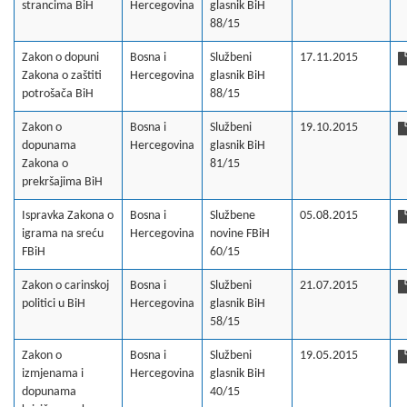
strancima BiH
Hercegovina
glasnik BiH
88/15
Zakon o dopuni
Bosna i
Službeni
17.11.2015
Zakona o zaštiti
Hercegovina
glasnik BiH
potrošača BiH
88/15
Zakon o
Bosna i
Službeni
19.10.2015
dopunama
Hercegovina
glasnik BiH
Zakona o
81/15
prekršajima BiH
Ispravka Zakona o
Bosna i
Službene
05.08.2015
igrama na sreću
Hercegovina
novine FBiH
FBiH
60/15
Zakon o carinskoj
Bosna i
Službeni
21.07.2015
politici u BiH
Hercegovina
glasnik BiH
58/15
Zakon o
Bosna i
Službeni
19.05.2015
izmjenama i
Hercegovina
glasnik BiH
dopunama
40/15