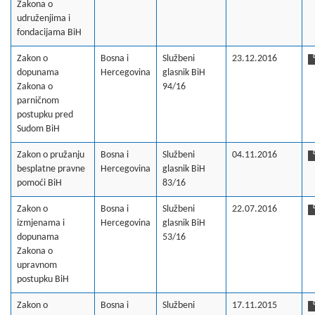
Zakona o
udruženjima i
fondacijama BiH
Zakon o
Bosna i
Službeni
23.12.2016
dopunama
Hercegovina
glasnik BiH
Zakona o
94/16
parničnom
postupku pred
Sudom BiH
Zakon o pružanju
Bosna i
Službeni
04.11.2016
besplatne pravne
Hercegovina
glasnik BiH
pomoći BiH
83/16
Zakon o
Bosna i
Službeni
22.07.2016
izmjenama i
Hercegovina
glasnik BiH
dopunama
53/16
Zakona o
upravnom
postupku BiH
Zakon o
Bosna i
Službeni
17.11.2015