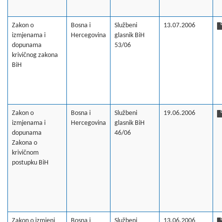
Zakon o
Bosna i
Službeni
13.07.2006
izmjenama i
Hercegovina
glasnik BiH
dopunama
53/06
krivičnog zakona
BiH
Zakon o
Bosna i
Službeni
19.06.2006
izmjenama i
Hercegovina
glasnik BiH
dopunama
46/06
Zakona o
krivičnom
postupku BiH
Zakon o izmjeni
Bosna i
Službeni
13.06.2006