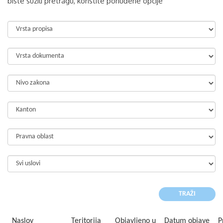
biste suzili pretragu, koristite ponuđene opcije
Naslov
Teritorija
Objavljeno u
Datum objave
P