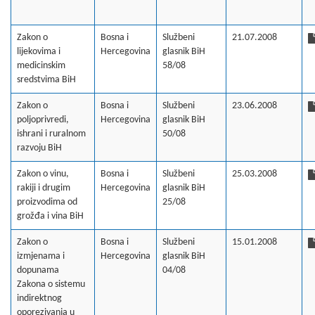
Zakon o
Bosna i
Službeni
21.07.2008
lijekovima i
Hercegovina
glasnik BiH
medicinskim
58/08
sredstvima BiH
Zakon o
Bosna i
Službeni
23.06.2008
poljoprivredi,
Hercegovina
glasnik BiH
ishrani i ruralnom
50/08
razvoju BiH
Zakon o vinu,
Bosna i
Službeni
25.03.2008
rakiji i drugim
Hercegovina
glasnik BiH
proizvodima od
25/08
grožđa i vina BiH
Zakon o
Bosna i
Službeni
15.01.2008
izmjenama i
Hercegovina
glasnik BiH
dopunama
04/08
Zakona o sistemu
indirektnog
oporezivanja u