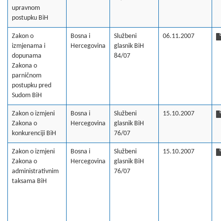
upravnom
postupku BiH
Zakon o
Bosna i
Službeni
06.11.2007
izmjenama i
Hercegovina
glasnik BiH
dopunama
84/07
Zakona o
parničnom
postupku pred
Sudom BiH
Zakon o izmjeni
Bosna i
Službeni
15.10.2007
Zakona o
Hercegovina
glasnik BiH
konkurenciji BiH
76/07
Zakon o izmjeni
Bosna i
Službeni
15.10.2007
Zakona o
Hercegovina
glasnik BiH
administrativnim
76/07
taksama BiH