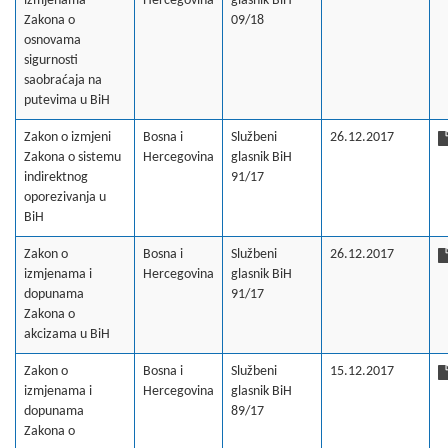
izmjenama
Hercegovina
glasnik BiH
Zakona o
09/18
osnovama
sigurnosti
saobraćaja na
putevima u BiH
Zakon o izmjeni
Bosna i
Službeni
26.12.2017
Zakona o sistemu
Hercegovina
glasnik BiH
indirektnog
91/17
oporezivanja u
BiH
Zakon o
Bosna i
Službeni
26.12.2017
izmjenama i
Hercegovina
glasnik BiH
dopunama
91/17
Zakona o
akcizama u BiH
Zakon o
Bosna i
Službeni
15.12.2017
izmjenama i
Hercegovina
glasnik BiH
dopunama
89/17
Zakona o