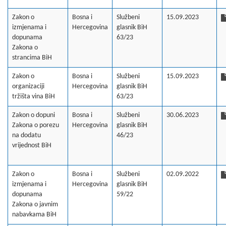
Zakon o
Bosna i
Službeni
15.09.2023
izmjenama i
Hercegovina
glasnik BiH
dopunama
63/23
Zakona o
strancima BiH
Zakon o
Bosna i
Službeni
15.09.2023
organizaciji
Hercegovina
glasnik BiH
tržišta vina BiH
63/23
Zakon o dopuni
Bosna i
Službeni
30.06.2023
Zakona o porezu
Hercegovina
glasnik BiH
na dodatu
46/23
vrijednost BiH
Zakon o
Bosna i
Službeni
02.09.2022
izmjenama i
Hercegovina
glasnik BiH
dopunama
59/22
Zakona o javnim
nabavkama BiH