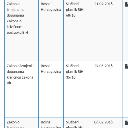
Zakon o
Bosna i
Službeni
21.09.2018
izmjenama i
Hercegovina
glasnik BiH
dopunama
68/18
Zakona o
krivičnom
postupku BiH
Zakon o izmjeni i
Bosna i
Službeni
29.05.2018
dopunama
Hercegovina
glasnik BiH
krivičnog zakona
35/18
BiH
Zakon o
Bosna i
Službeni
06.02.2018