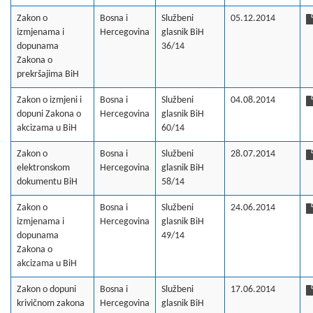
Zakon o
Bosna i
Službeni
05.12.2014
izmjenama i
Hercegovina
glasnik BiH
dopunama
36/14
Zakona o
prekršajima BiH
Zakon o izmjeni i
Bosna i
Službeni
04.08.2014
dopuni Zakona o
Hercegovina
glasnik BiH
akcizama u BiH
60/14
Zakon o
Bosna i
Službeni
28.07.2014
elektronskom
Hercegovina
glasnik BiH
dokumentu BiH
58/14
Zakon o
Bosna i
Službeni
24.06.2014
izmjenama i
Hercegovina
glasnik BiH
dopunama
49/14
Zakona o
akcizama u BiH
Zakon o dopuni
Bosna i
Službeni
17.06.2014
krivičnom zakona
Hercegovina
glasnik BiH