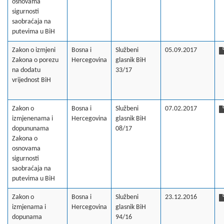
osnovama
sigurnosti
saobraćaja na
putevima u BiH
Zakon o izmjeni
Bosna i
Službeni
05.09.2017
Zakona o porezu
Hercegovina
glasnik BiH
na dodatu
33/17
vrijednost BiH
Zakon o
Bosna i
Službeni
07.02.2017
izmjenenama i
Hercegovina
glasnik BiH
dopununama
08/17
Zakona o
osnovama
sigurnosti
saobraćaja na
putevima u BiH
Zakon o
Bosna i
Službeni
23.12.2016
izmjenama i
Hercegovina
glasnik BiH
dopunama
94/16