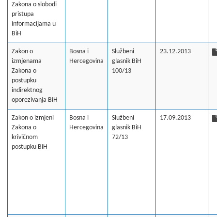
Zakona o slobodi
pristupa
informacijama u
BiH
Zakon o
Bosna i
Službeni
23.12.2013
izmjenama
Hercegovina
glasnik BiH
Zakona o
100/13
postupku
indirektnog
oporezivanja BiH
Zakon o izmjeni
Bosna i
Službeni
17.09.2013
Zakona o
Hercegovina
glasnik BiH
krivičnom
72/13
postupku BiH