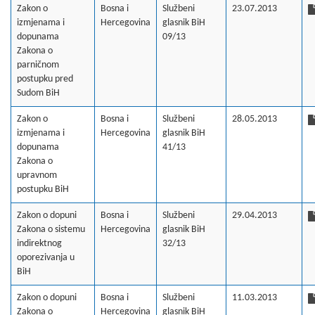
Zakon o
Bosna i
Službeni
23.07.2013
izmjenama i
Hercegovina
glasnik BiH
dopunama
09/13
Zakona o
parničnom
postupku pred
Sudom BiH
Zakon o
Bosna i
Službeni
28.05.2013
izmjenama i
Hercegovina
glasnik BiH
dopunama
41/13
Zakona o
upravnom
postupku BiH
Zakon o dopuni
Bosna i
Službeni
29.04.2013
Zakona o sistemu
Hercegovina
glasnik BiH
indirektnog
32/13
oporezivanja u
BiH
Zakon o dopuni
Bosna i
Službeni
11.03.2013
Zakona o
Hercegovina
glasnik BiH