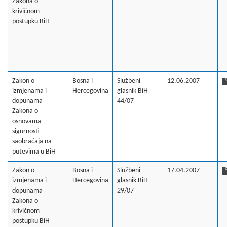
Zakona o
krivičnom
postupku BiH
Zakon o
Bosna i
Službeni
12.06.2007
izmjenama i
Hercegovina
glasnik BiH
dopunama
44/07
Zakona o
osnovama
sigurnosti
saobraćaja na
putevima u BiH
Zakon o
Bosna i
Službeni
17.04.2007
izmjenama i
Hercegovina
glasnik BiH
dopunama
29/07
Zakona o
krivičnom
postupku BiH