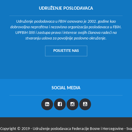
UDRUŽENJE POSLODAVACA
Udruženje poslodavaca u FBIH osnovano je 2002. godine kao
dobrovoljna neprofitna i nezavisna organizacija poslodavaca u FBiH.
UPFBiH štiti i zastupa prava i interese svojih članova radeći na
stvaranju uslova za povoljnije poslovno okruženje.
POSJETITE NAS
SOCIAL MEDIA
Copyright © 2019 - Udruženje poslodavaca Federacije Bosne i Hercegovine - Sva