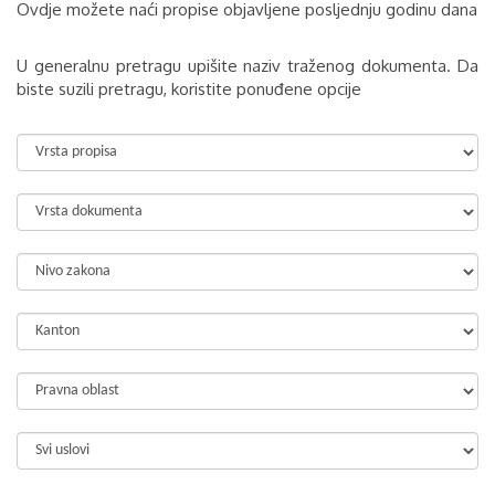
Ovdje možete naći propise objavljene posljednju godinu dana
U generalnu pretragu upišite naziv traženog dokumenta. Da
biste suzili pretragu, koristite ponuđene opcije