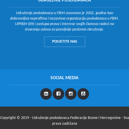
UDRUŽENJE POSLODAVACA
Udruženje poslodavaca u FBIH osnovano je 2002. godine kao
dobrovoljna neprofitna i nezavisna organizacija poslodavaca u FBiH.
UPFBiH štiti i zastupa prava i interese svojih članova radeći na
stvaranju uslova za povoljnije poslovno okruženje.
POSJETITE NAS
SOCIAL MEDIA
Copyright © 2019 - Udruženje poslodavaca Federacije Bosne i Hercegovine - Sva
prava zadržana