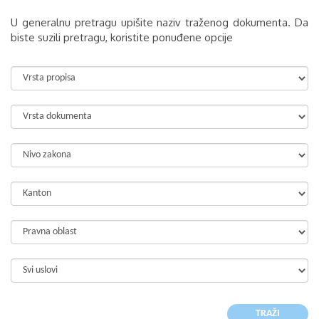
U generalnu pretragu upišite naziv traženog dokumenta. Da
biste suzili pretragu, koristite ponuđene opcije