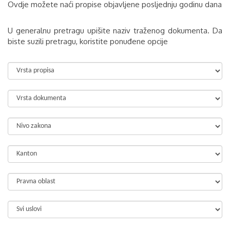
Ovdje možete naći propise objavljene posljednju godinu dana
U generalnu pretragu upišite naziv traženog dokumenta. Da
biste suzili pretragu, koristite ponuđene opcije