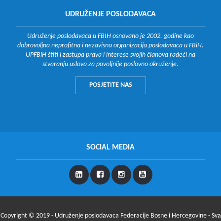
UDRUŽENJE POSLODAVACA
Udruženje poslodavaca u FBIH osnovano je 2002. godine kao
dobrovoljna neprofitna i nezavisna organizacija poslodavaca u FBiH.
UPFBiH štiti i zastupa prava i interese svojih članova radeći na
stvaranju uslova za povoljnije poslovno okruženje.
POSJETITE NAS
SOCIAL MEDIA
Copyright © 2019 - Udruženje poslodavaca Federacije Bosne i Hercegovine - Sva