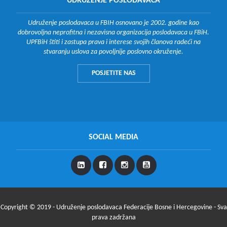
UDRUŽENJE POSLODAVACA
Udruženje poslodavaca u FBIH osnovano je 2002. godine kao
dobrovoljna neprofitna i nezavisna organizacija poslodavaca u FBiH.
UPFBiH štiti i zastupa prava i interese svojih članova radeći na
stvaranju uslova za povoljnije poslovno okruženje.
POSJETITE NAS
SOCIAL MEDIA
Copyright © 2019 - Udruženje poslodavaca Federacije Bosne i Hercegovine - Sva
prava zadržana