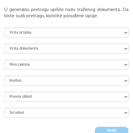
U generalnu pretragu upišite naziv traženog dokumenta. Da
biste suzili pretragu, koristite ponuđene opcije