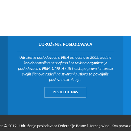
UDRUŽENJE POSLODAVACA
Udruženje poslodavaca u FBIH osnovano je 2002. godine
kao dobrovoljna neprofitna i nezavisna organizacija
poslodavaca u FBiH. UPFBiH štiti i zastupa prava i interese
svojih članova radeći na stvaranju uslova za povoljnije
poslovno okruženje.
POSJETITE NAS
ht © 2019 - Udruženje poslodavaca Federacije Bosne i Hercegovine - Sva prava 