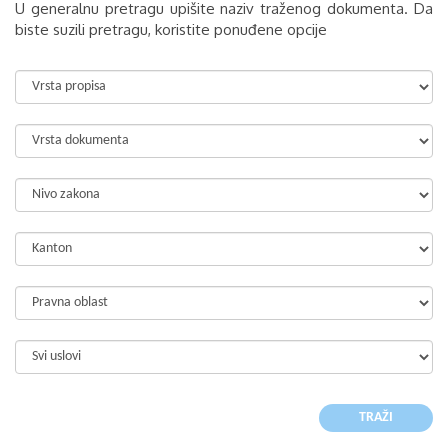
U generalnu pretragu upišite naziv traženog dokumenta. Da
biste suzili pretragu, koristite ponuđene opcije