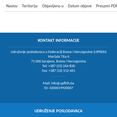
Naslov
Teritorija
Objavljeno u
Datum objave
Preuzmi PD
KONTAKT INFORMACIJE
Udruženje poslodavaca u Federaciji Bosne i Hercegovine (UPFBiH)
Maršala Tita 6
71 000 Sarajevo, Bosna i Hercegovina
Tel: +387 (33) 264-830
Fax: +387 (33) 552-461
Mail:
info@upfbih.ba
ID: 4200019920007
UDRUŽENJE POSLODAVACA