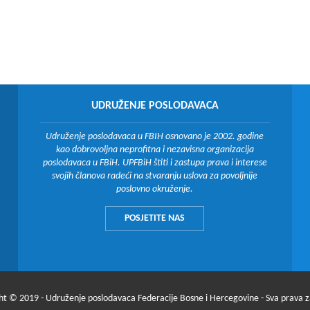
UDRUŽENJE POSLODAVACA
Udruženje poslodavaca u FBIH osnovano je 2002. godine
kao dobrovoljna neprofitna i nezavisna organizacija
poslodavaca u FBiH. UPFBiH štiti i zastupa prava i interese
svojih članova radeći na stvaranju uslova za povoljnije
poslovno okruženje.
POSJETITE NAS
ht © 2019 - Udruženje poslodavaca Federacije Bosne i Hercegovine - Sva prava 