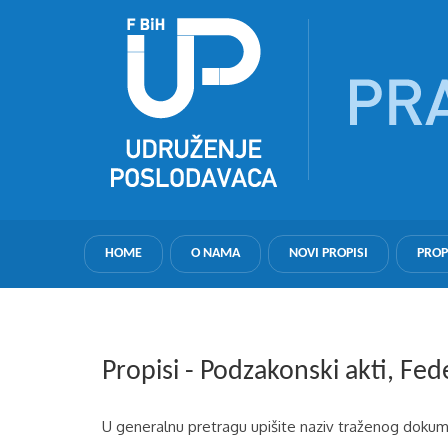
HOME
O NAMA
NOVI PROPISI
PROP
Propisi - Podzakonski akti, Fed
U generalnu pretragu upišite naziv traženog dokume