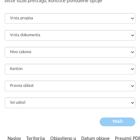
biste suzili pretragu, koristite ponuđene opcije
Naslov
Teritorija
Objavljeno u
Datum objave
Preuzmi PD