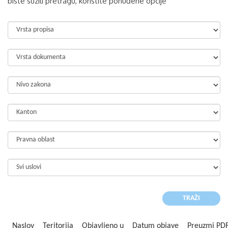
biste suzili pretragu, koristite ponuđene opcije
Naslov
Teritorija
Objavljeno u
Datum objave
Preuzmi PD