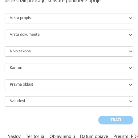
biste suzili pretragu, koristite ponuđene opcije
Naslov
Teritorija
Objavljeno u
Datum objave
Preuzmi PD