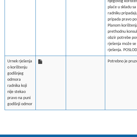
njegovog korište
plaće u skladu s
radniku pripadaj
pripada pravo po
Planom korištenja
prethodnu konsult
obzir potrebe pos
rješenja može se 
rješenja. POSL
Urnek rješenja
Potrebno je pruzet
o korištenju
godišnjeg
odmora
radnika koji
nije stekao
pravo na puni
godišnji odmor