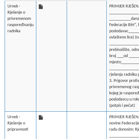
Urnek -
PRIMJER RJEŠE
Rješenje o
_______________
privremenom
__________dana 
raspoređivanju
Federacije BiH“, 
radnika
poslodavac_____
ovlašteno lice) (n
______________
prebivalište, od
broj ___od ___
mjesto_________
______________d
rješenja radniku
3. Prigovor proti
privremenog rasp
kojeg je raspoređ
poslodavcu u ro
(potpis i pečat)
Urnek -
PRIMJER RJEŠENJE
Rješenje o
novine Federacije
pripravnosti
radu donosim: Rje
______________