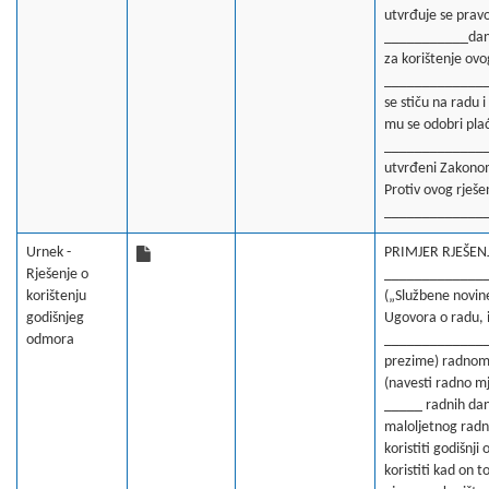
utvrđuje se prav
___________dan
za korištenje ov
______________. 
se stiču na radu 
mu se odobri pla
________________
utvrđeni Zakonom 
Protiv ovog rješ
_______________
Urnek -
PRIMJER RJEŠENJ
Rješenje o
_______________
korištenju
(„Službene novine
godišnjeg
Ugovora o radu, i
odmora
______________
prezime) radnom
(navesti radno m
_____ radnih dan
maloljetnog radn
koristiti godišn
koristiti kad on 