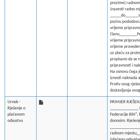
prezime) radnom
(navesti radno 
_____do______sat
pozivu poslodavc
vrijeme pripravno
članu________Prav
vrijeme pripravn
vrijeme proveden
uz plaću za prote
propisano da se 
pripravnosti i na
Na osnovu čega j
iznosti naknada a
Protiv ovog rješe
dostavljanja ovo
Urnek -
PRIMJER RJEŠEN
Rješenje o
_____________ Na
plaćenom
Federacije BiH“, 
odsustvu
donosim: Rješenj
______________
radnom mjestu__
(plaćeno odsustv