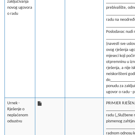
zaključivanja
______________
novog ugovora
prebivalište, odn
o radu
______________
radu na neodređ
_____________
Poslodavac nudi r
_____________
(navesti sve uslo
ovog rješenja ug
mjeseci koji poči
otpremninu u izn
rješenja, a nije 
neiskorišteni go
do____________. O
ponudu za zaključ
ugovor o radu - 
Urnek -
PRIMJER RJEŠENJ
Rješenje o
_______________
neplaćenom
radu („Službene n
odsustvu
pismenog zahtjev
______________
radnom odnosu 