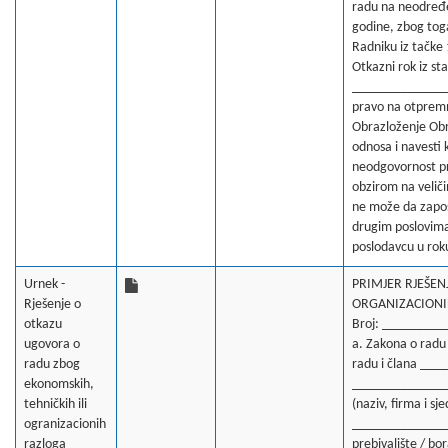
radu na neodređ
godine, zbog toga
Radniku iz tačke 
Otkazni rok iz st
_______________
pravo na otpremn
Obrazloženje Obra
odnosa i navesti 
neodgovornost pr
obzirom na veliči
ne može da zaposl
drugim poslovima)
poslodavcu u rok
Urnek -
PRIMJER RJEŠEN
Rješenje o
ORGANIZACIONIH 
otkazu
Broj: _________
ugovora o
a. Zakona o radu 
radu zbog
radu i člana ___
ekonomskih,
_____________
tehničkih ili
(naziv, firma i 
ogranizacionih
______________
razloga
prebivalište / bor