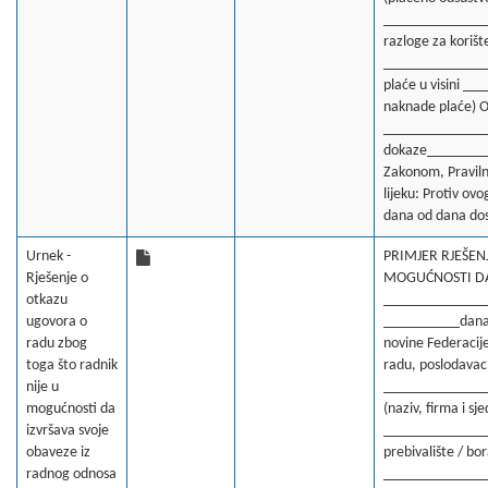
______________
razloge za koriš
______________. 
plaće u visini 
naknade plaće) O
________________
dokaze_________
Zakonom, Praviln
lijeku: Protiv ov
dana od dana do
Urnek -
PRIMJER RJEŠEN
Rješenje o
MOGUĆNOSTI DA
otkazu
_______________
ugovora o
__________dana _
radu zbog
novine Federacije
toga što radnik
radu, poslodavac
nije u
_____________
mogućnosti da
(naziv, firma i s
izvršava svoje
______________
obaveze iz
prebivalište / bor
radnog odnosa
______________