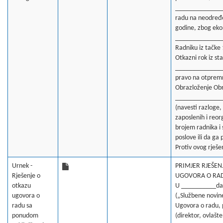
______________
radu na neodređ
godine, zbog ekon
_______________
Radniku iz tačke 
Otkazni rok iz st
_______________
pravo na otpremn
Obrazloženje Obr
_____________
(navesti razloge,
zaposlenih i reo
brojem radnika i 
poslove ili da ga
Protiv ovog rješe
Urnek -
PRIMJER RJEŠE
Rješenje o
UGOVORA O RADU 
otkazu
U __________dan
ugovora o
(„Službene novine
radu sa
Ugovora o radu,
ponudom
(direktor, ovlašte